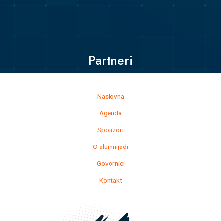
Partneri
Naslovna
Agenda
Sponzori
O alumnijadi
Govornici
Kontakt