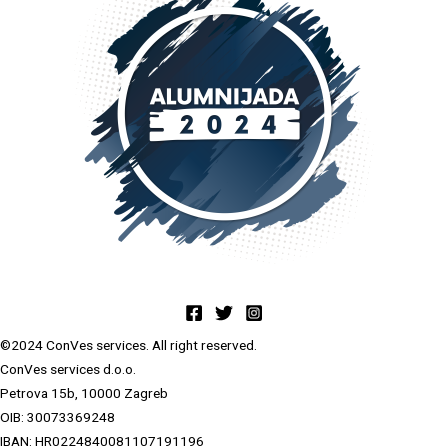
©2024 ConVes services. All right reserved.
ConVes services d.o.o.
Petrova 15b, 10000 Zagreb
OIB: 30073369248
IBAN: HR0224840081107191196