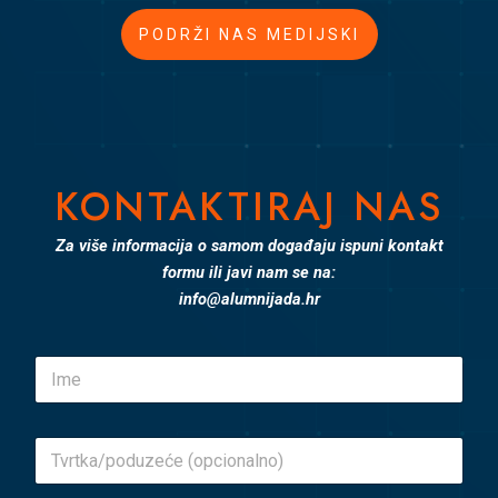
PODRŽI NAS MEDIJSKI
KONTAKTIRAJ NAS
Za više informacija o samom događaju ispuni kontakt
formu ili javi nam se na:
info@alumnijada.hr
I
m
e
*
T
v
r