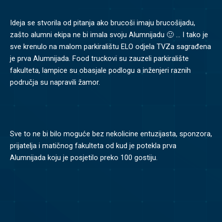
Ideja se stvorila od pitanja ako brucoši imaju brucošijadu,
zašto alumni ekipa ne bi imala svoju Alumnijadu 🙂 … I tako je
sve krenulo na malom parkiralištu ELO odjela TVZa sagrađena
je prva Alumnijada. Food truckovi su zauzeli parkiralište
fakulteta, lampice su obasjale podlogu a inženjeri raznih
područja su napravili žamor.
Sve to ne bi bilo moguće bez nekolicine entuzijasta, sponzora,
prijatelja i matičnog fakulteta od kud je potekla prva
Alumnijada koju je posjetilo preko 100 gostiju.