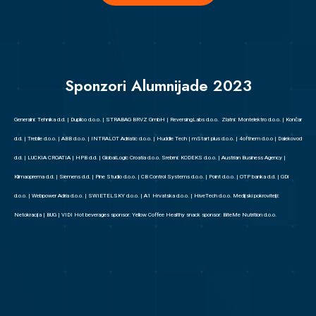
Sponzori Alumnijade 2023
Generalni: Tehnika d.d. | Duplico d.o.o. | STRABAG BRVZ GmbH | ReversingLabs d.o.o.
Zlatni:
Montelektro d.o.o. | Končar
d.d. | Treblle d.o.o. | ABB d.o.o. | INTRALOT Adriatic d.o.o. | Huddle Tech | mStart plus d.o.o. | 4ofthem d.o.o | Dalekovod
d.d. | LUCKIA CROATIA | HPB d.d. | GlobalLogic Croatia d.o.o.
Srebrni:
KODEKS d.o.o. | Austrian Business Agency |
Klimaoprema d.d. | Siemens d.d. | Pine Studio d.o.o. | CB Control Systems d.o.o. | Point d.o.o. | OTP banka d.d. | GDi
d.o.o. | Webpower Adria d.o.o. | SWIETELSKY d.o.o. | A1 Hrvatska d.o.o. | HiveTech d.o.o.
Medijski pokrovitelji:
Netokracija | BUG | VIDI
Hot beverages sponsor:
Yellow Coffee
Healthy snack sponsor:
BiteMe Nutrition d.o.o.